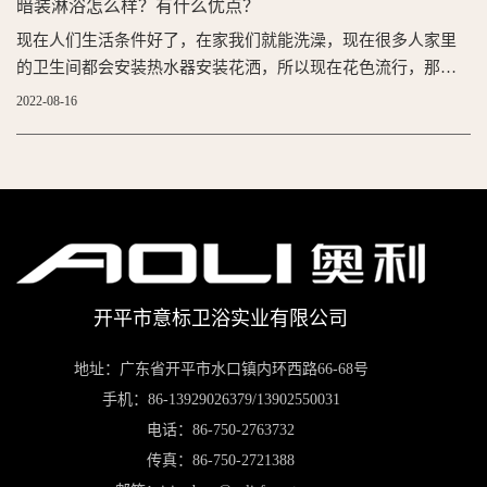
暗装淋浴怎么样？有什么优点？
现在人们生活条件好了，在家我们就能洗澡，现在很多人家里
的卫生间都会安装热水器安装花洒，所以现在花色流行，那么
你知道现在流行什么花洒吗？有钱人现在都安装暗装花洒了，
2022-08-16
这样的花洒不仅好看，而且还不会让卫生间潮湿、不会线路生
锈。那么，今天小编给大家说说，什么是暗装花洒，花洒在选
择的时候要注意什么？一、暗装淋浴好处1、暗装花洒是什么花
洒的控制
开平市意标卫浴实业有限公司
地址：广东省开平市水口镇内环西路66-68号
手机：86-13929026379/13902550031
电话：86-750-2763732
传真：86-750-2721388