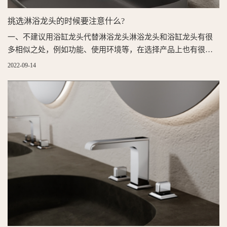
挑选淋浴龙头的时候要注意什么?
一、不建议用浴缸龙头代替淋浴龙头淋浴龙头和浴缸龙头有很
多相似之处，例如功能、使用环境等，在选择产品上也有很多
共通之处。它们之间的差别是浴缸龙头都带有下出水口，而淋
2022-09-14
浴龙头则一般没有。现在有部分淋浴龙头带有下出水，方便洗
毛巾、洗脸等。但是即使这样，也不建议用浴缸龙头代替淋浴
龙头。因为浴缸龙头的手柄一般是水平的，在淋浴的过程中，
很有可能