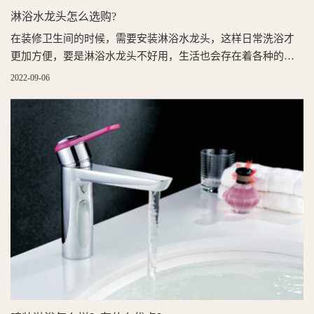
淋浴水龙头怎么选购?
在装修卫生间的时候，需要安装淋浴水龙头，这样日常洗浴才
更加方便，要是淋浴水龙头不好用，生活也会存在着各种的问
题或是麻烦，只是淋浴水龙头怎么选购？看花洒的喷射效果从
2022-09-06
外表看，花洒形状看似相似，在购买的时候要看它的喷射效果
好不好，良好的花洒能保证每一个细小喷孔喷射均衡一致，在
不同水压下能保证畅快淋漓的淋浴效果，挑选时可试水看其喷
射水流是